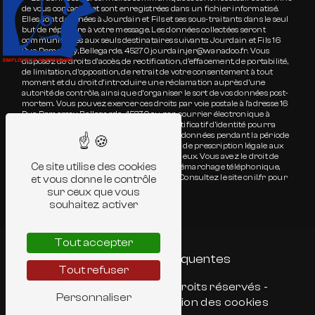
de vous contacter et sont enregistrées dans un fichier informatisé.
Elles sont destinées à Jourdain et Fils et ses sous-traitants dans le seul
but de répondre à votre message. Les données collectées seront
communiquées aux seuls destinataires suivants: Jourdain et Fils 16
Rue Demersay, Bellegarde, 45270 jourdain.jer@wanadoo.fr. Vous
disposez de droits d’accès, de rectification, d’effacement, de portabilité,
de limitation, d’opposition, de retrait de votre consentement à tout
moment et du droit d’introduire une réclamation auprès d’une
autorité de contrôle, ainsi que d’organiser le sort de vos données post-
mortem. Vous pouvez exercer ces droits par voie postale à l'adresse 16
Rue Demersay, Bellegarde, 45270 ou par courrier électronique à
l'adresse jourdain.jer@wanadoo.fr. Un justificatif d'identité pourra
vous être demandé. Nous conservons vos données pendant la période
de prise de contact puis pendant la durée de prescription légale aux
fins probatoires et de gestion des contentieux. Vous avez le droit de
Ce site utilise des cookies
vous inscrire sur la liste d'opposition au démarchage téléphonique,
disponible à cette adresse:
Bloctel.gouv.fr
. Consultez le site cnil.fr pour
et vous donne le contrôle
plus d’informations sur vos droits.
sur ceux que vous
souhaitez activer
Tout accepter
Recherches fréquentes
Tout refuser
©
Vistalid
- 2026 - Tous droits réservés -
Personnaliser
Mentions légales
-
Gestion des cookies