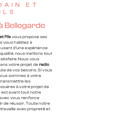
DAIN ET
ILS
 à Bellegarde
t Fils
vous propose ses
 si vous habitez à
e usant d’une expérience
e qualité, nous mettons tout
atisfaire. Nous vous
ans votre projet de
radio
te de vos besoins. Si vous
 nous sommes à votre
 transmettre les
saires à votre projet de
r est avant tout notre
r avec vous renforce
r de réussir. Toute notre
 travaille avec propreté et