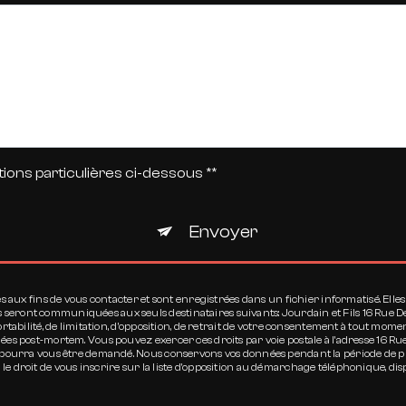
tions particulières ci-dessous **
Envoyer
x fins de vous contacter et sont enregistrées dans un fichier informatisé. Elles so
s seront communiquées aux seuls destinataires suivants: Jourdain et Fils 16 Rue 
 portabilité, de limitation, d’opposition, de retrait de votre consentement à tout m
onnées post-mortem. Vous pouvez exercer ces droits par voie postale à l'adresse 16 
ité pourra vous être demandé. Nous conservons vos données pendant la période de p
 le droit de vous inscrire sur la liste d'opposition au démarchage téléphonique, dis