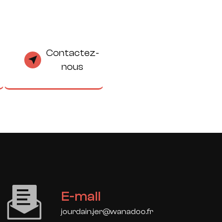
Contactez-
nous
E-mail
jourdain.jer@wanadoo.fr