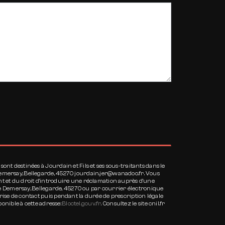
nt destinées à Jourdain et Fils et ses sous-traitants dans le
Demersay, Bellegarde, 45270 jourdain.jer@wanadoo.fr. Vous
oment et du droit d’introduire une réclamation auprès d’une
Rue Demersay, Bellegarde, 45270 ou par courrier électronique
rise de contact puis pendant la durée de prescription légale
ponible à cette adresse:
Bloctel.gouv.fr
. Consultez le site cnil.fr