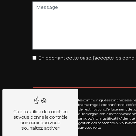
En cochant cette case, j'accepte les condi
** Les données personnelles communiquées sont nécessaires au
seul but de répondre à votre message. Les données collectée
disposez de droits d’accès, de rectification, d’effacement, de
Ce site utilise des cookies
autorité de contrôle, ainsi que d’organiser le sort de vos d
et vous donne le contrôle
à l'adresse jourdain.jer@wanadoo.fr. Un justificatif d'ident
sur ceux que vous
aux fins probatoires et de gestion des contentieux. Vous avez
souhaitez activer
pour plus d’informations sur vos droits.