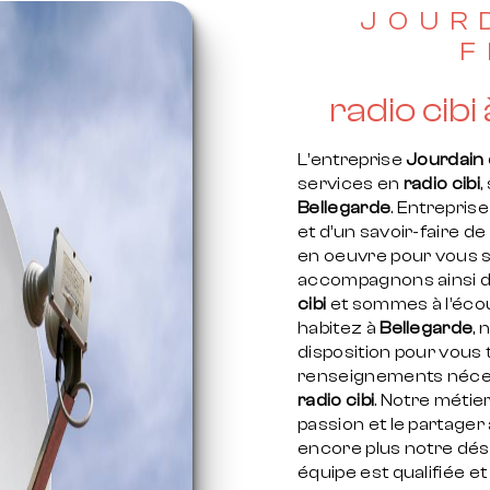
JOUR
F
radio cibi
L’entreprise
Jourdain e
services en
radio cibi
,
Bellegarde
. Entrepris
et d’un savoir-faire d
en oeuvre pour vous s
accompagnons ainsi d
cibi
et sommes à l’écou
habitez à
Bellegarde
,
disposition pour vous
renseignements néces
radio cibi
. Notre métie
passion et le partage
encore plus notre dési
équipe est qualifiée et