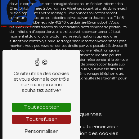
de vous contacter et sont enregistrées dans un fichier informatisé.
Elles sont destinées à Jourdain et Fils et ses sous-traitants dans le seul
but de répondre à votre message. Les données collectées seront
communiquées aux seuls destinataires suivants: Jourdain et Fils 16
Rue Demersay, Bellegarde, 45270 jourdain.jer@wanadoo.fr. Vous
disposez de droits d’accès, de rectification, d’effacement, de portabilité,
de limitation, d’opposition, de retrait de votre consentement à tout
moment et du droit d’introduire une réclamation auprès d’une
autorité de contrôle, ainsi que d’organiser le sort de vos données post-
mortem. Vous pouvez exercer ces droits par voie postale à l'adresse 16
Rue Demersay, Bellegarde, 45270 ou par courrier électronique à
l'adresse jourdain.jer@wanadoo.fr. Un justificatif d'identité pourra
vous être demandé. Nous conservons vos données pendant la période
de prise de contact puis pendant la durée de prescription légale aux
fins probatoires et de gestion des contentieux. Vous avez le droit de
Ce site utilise des cookies
vous inscrire sur la liste d'opposition au démarchage téléphonique,
disponible à cette adresse:
Bloctel.gouv.fr
. Consultez le site cnil.fr pour
et vous donne le contrôle
plus d’informations sur vos droits.
sur ceux que vous
souhaitez activer
Tout accepter
Recherches fréquentes
Tout refuser
©
Vistalid
- 2026 - Tous droits réservés -
Personnaliser
Mentions légales
-
Gestion des cookies