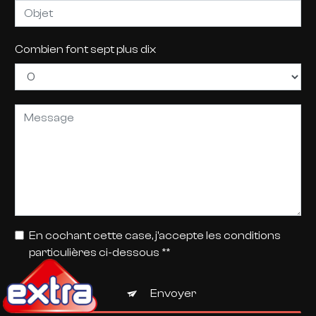
Combien font sept plus dix
En cochant cette case, j'accepte les conditions
particulières ci-dessous **
Envoyer