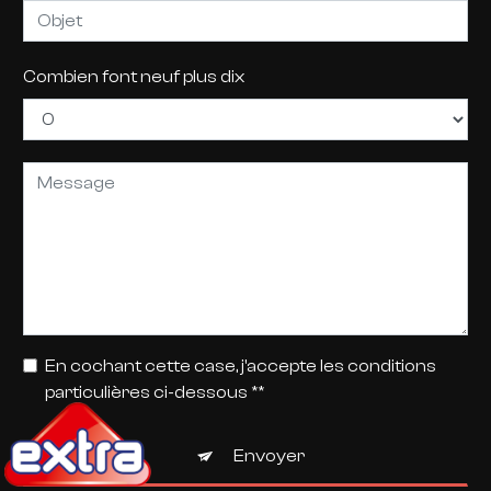
Combien font neuf plus dix
En cochant cette case, j'accepte les conditions
particulières ci-dessous **
Envoyer