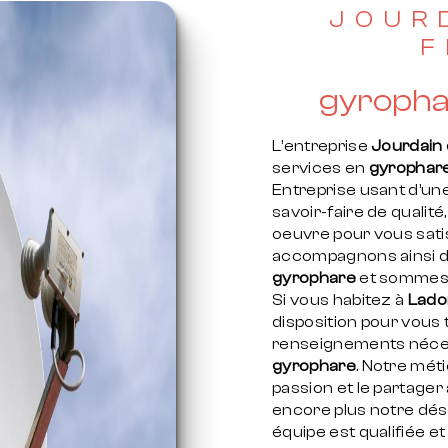
JOUR
F
gyropha
L’entreprise
Jourdain e
services en
gyrophar
Entreprise usant d’un
savoir-faire de qualit
oeuvre pour vous sati
accompagnons ainsi d
gyrophare
et sommes à
Si vous habitez à
Lado
disposition pour vous
renseignements néces
gyrophare
. Notre mét
passion et le partage
encore plus notre dési
équipe est qualifiée et