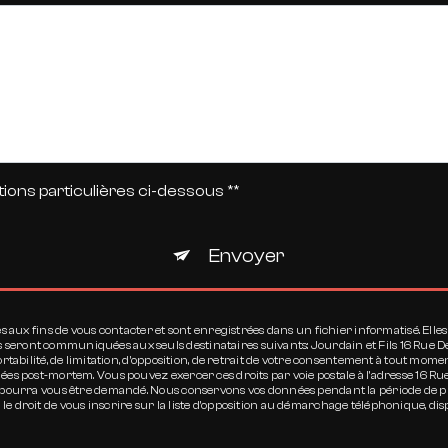
tions particulières ci-dessous **
Envoyer
x fins de vous contacter et sont enregistrées dans un fichier informatisé. Elles so
s seront communiquées aux seuls destinataires suivants: Jourdain et Fils 16 Rue 
 portabilité, de limitation, d’opposition, de retrait de votre consentement à tout m
onnées post-mortem. Vous pouvez exercer ces droits par voie postale à l'adresse 16 
ité pourra vous être demandé. Nous conservons vos données pendant la période de p
 le droit de vous inscrire sur la liste d'opposition au démarchage téléphonique, dis