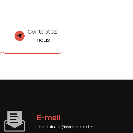
Contactez-
nous
E-mail
jourdain.jer@wanadoo.fr