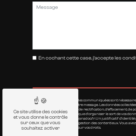
En cochant cette case, j'accepte les condi
** Les données personnelles communiquées sont nécessaires au
seul but de répondre à votre message. Les données collectée
disposez de droits d’accès, de rectification, d’effacement, de
Ce site utilise des cookies
autorité de contrôle, ainsi que d’organiser le sort de vos d
et vous donne le contrôle
à l'adresse jourdain.jer@wanadoo.fr. Un justificatif d'ident
sur ceux que vous
aux fins probatoires et de gestion des contentieux. Vous avez
souhaitez activer
pour plus d’informations sur vos droits.