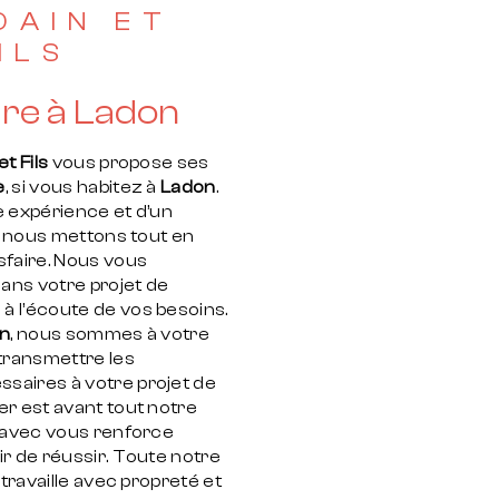
DAIN ET
ILS
re à Ladon
t Fils
vous propose ses
e
, si vous habitez à
Ladon
.
e expérience et d’un
é, nous mettons tout en
sfaire. Nous vous
ans votre projet de
 l’écoute de vos besoins.
n
, nous sommes à votre
 transmettre les
saires à votre projet de
ier est avant tout notre
r avec vous renforce
r de réussir. Toute notre
 travaille avec propreté et